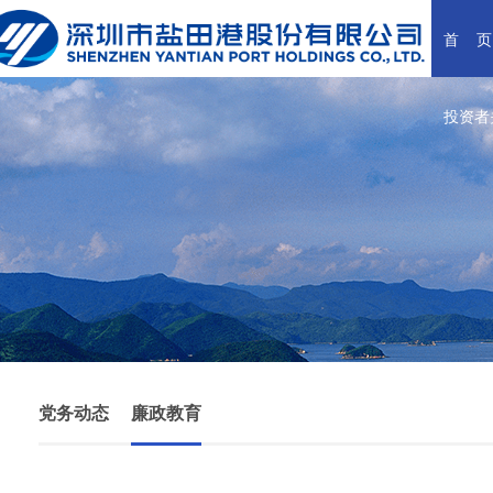
首    页
投资者
党务动态
廉政教育