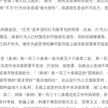
产造成了较大以上损失。
“损失”，既包括直接经济损失，如公
有“不力”行为但未造成“较大损失”，或者损失是由不可抗力、
括间接故意。
“过失”是本违纪行为最常见的情形，比如，行为
预见；或者行为人已经预见到可能发生损失，但轻信能够避免，
自己的不作为、慢作为或管理松懈可能导致上级决策部署落空或
注意《条例》第一百三十条第一款与第五十六条第二款、第一百
落实党中央决策部署不坚决，打折扣、搞变通，在政治上造成不
或者开除党籍处分。”《条例》第一百三十条规定的“贯彻执行、
因导致的“真没管好”“真没做到位”。在认定行为人主观故意时
部利益或个人私利，主观上故意对抗党中央决策部署，搞“上有政
。其二，排除《条例》第一百三十二条规定的工作作风情形。若行
应付考核、欺骗上级，则属于典型的形式主义、官僚主义，应