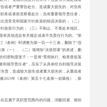
警告或者严重警告处分。造成重大损失的，对负有
内职务或者留党察看处分；负有重要领导责任者，
作出违背党和国家方针政策的错误决策的；（二）
方针政策行为的；（三）不制止、不查处本地区、
面有其他违反有关规定或者不负责任行为的。”第
修订《条例》时调整为第一百一十三条，删除了“违
款第（一）、（二）项增加“决策部署”的表述，删
一步织密制度笼子：一是将“贯彻执行、检查督促落
任者和领导责任者”，压实了从具体经办到领导决策
察失责，造成较大损失或者重大损失的，从重或者
被2023年《条例》第五十七条第一款吸收），新
。
存在且属于其职责范围内的问题，消极回避、推卸