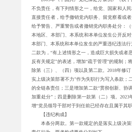
不负责任，有下列情形之一，给党、国家和人民
直接责任者，给予撤销党内职务、留党察看或者
给予警告、严重警告或者撤销党内职务处分：（
本地区、本部门、本系统和本单位发生公开反对
本部门、本系统和本单位发生的严重违纪违法行
二款为，“有上述情形之一，造成巨大损失或者恶
反有关规定”的表述，增加“疏于管理”的规制；
除第（三）、（四）项以及第二款。2018年修
实上级决策部署不力”作为失职行为写入条款；二
的全链条责任；三是增加第二款“贯彻创新、协
加重处分”；四是删除第一款第（二）项。202
增“党员领导干部对于到任前已经存在且属于其
【违纪构成】
本条分两款。第一款规定的是落实上级决策