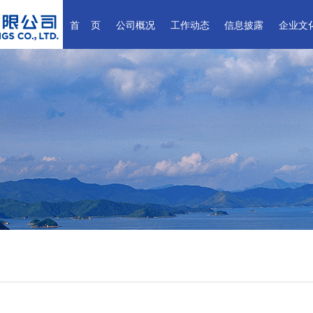
首    页
公司概况
工作动态
信息披露
企业文