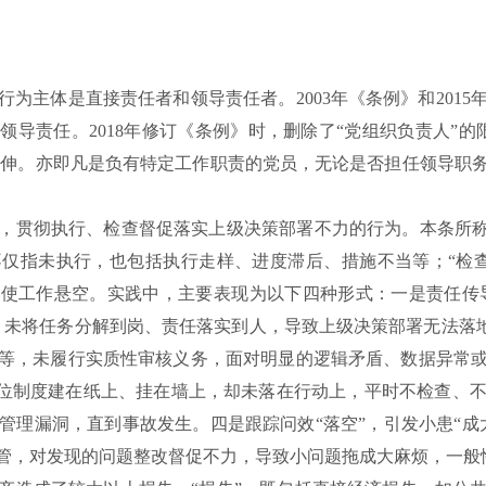
行为主体是直接责任者和领导责任者。
2003年《条例》和20
领导责任。2018年修订《条例》时，删除了“党组织负责人”
”延伸。亦即凡是负有特定工作职责的党员，无论是否担任领导
，贯彻执行、检查督促落实上级决策部署不力的行为。本条所
不仅指未执行，也包括执行走样、进度滞后、措施不当等；“检
使工作悬空。实践中，主要表现为以下四种形式：一是责任传导
未将任务分解到岗、责任落实到人，导致上级决策部署无法落地
等，未履行实质性审核义务，面对明显的逻辑矛盾、数据异常
的单位制度建在纸上、挂在墙上，却未落在行动上，平时不检查、
管理漏洞，直到事故发生。四是跟踪问效“落空”，引发小患“成
管，对发现的问题整改督促不力，导致小问题拖成大麻烦，一般