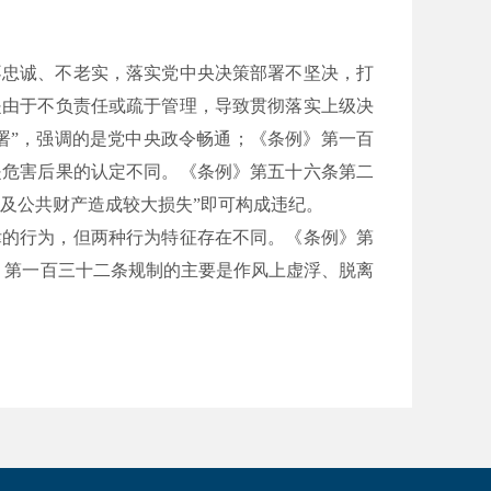
不忠诚、不老实，落实党中央决策部署不坚决，打
是由于不负责任或疏于管理，导致贯彻落实上级决
署”，强调的是党中央政令畅通；《条例》第一百
是危害后果的认定不同。《条例》第五十六条第二
以及公共财产造成较大损失”即可构成违纪。
律的行为，但两种行为特征存在不同。《条例》第
条例》第一百三十二条规制的主要是作风上虚浮、脱离