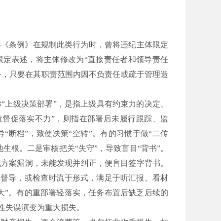
15年《条例》在规制此类行为时，曾将违纪主体限定
的限定表述，将主体修改为“直接责任者和领导责任
职务，只要在其职责范围内因不负责任或疏于管理造
称
“上级决策部署”，是指上级具有约束力的决定、
查督促落实不力”，则指在部署后未履行跟踪、监
“断档”，致使决策“空转”。有的习惯于做“二传
生根。二是审核把关“失守”，导致盲目“背书”。
或方案漏洞，未能发现并纠正，便盲目签字背书。
不督导，或检查时流于形式，满足于听汇报、看材
大”。有的重部署轻落实，任务布置后缺乏后续的
性失误演变为重大损失。