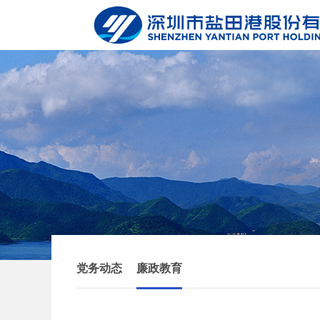
党务动态
廉政教育