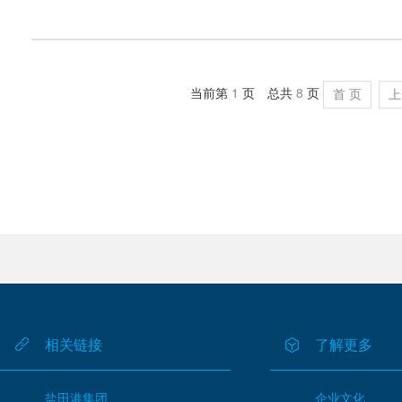
1
8
当前第
页 总共
页
首 页
上
相关链接
了解更多
盐田港集团
企业文化